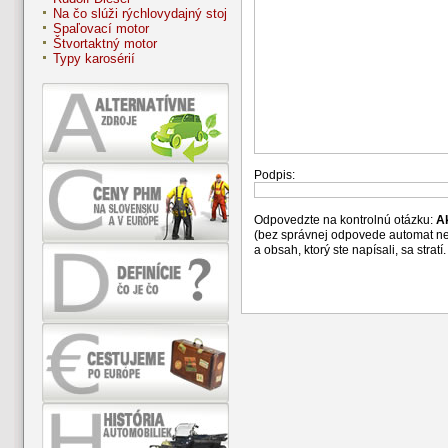
Na čo slúži rýchlovydajný stoj
Spaľovací motor
Štvortaktný motor
Typy karosérií
Podpis:
Odpovedzte na kontrolnú otázku:
A
(bez správnej odpovede automat n
a obsah, ktorý ste napísali, sa str