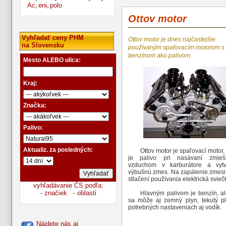
Ac
eni
polo
,
,
Ottov motor
Vyhľadať ceny PHM
Ottov motor je dnes najčastejšie
na Slovensku
používaným spaľovacím motorom s
benzínom ako palivom.
Mesto ALEBO ulica:
Kraj:
Značka:
Palivo:
Aktualiz. za posledných:
Ottov motor je spaľovací motor,
je palivo pri nasávaní zmie
vzduchom v karburátore a vytv
výbušnú zmes. Na zapálenie zmesi 
stlačení používania elektrická svieč
vyhľadávanie ČS podľa:
- značiek
- oblasti
Hlavným palivom je benzín, al
sa môže aj zemný plyn, tekutý p
potrebných nastaveniach aj vodík.
Ottov motor môže byť vyhoto
Nájdete nás aj