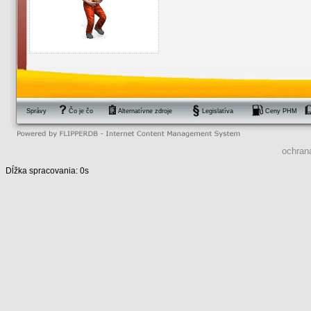
Správy
Čo je čo
Alternatívne zdroje
Legislatíva
Ceny PHM
ochran
Dĺžka spracovania: 0s