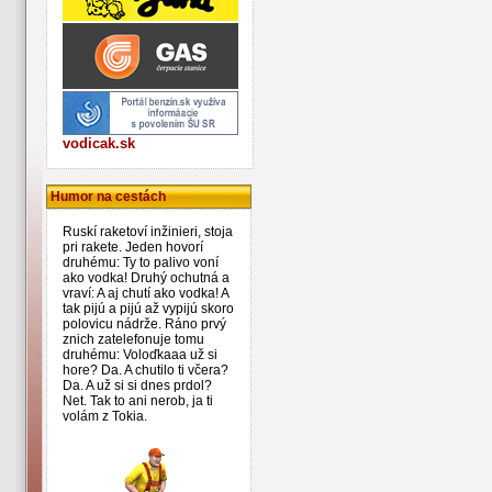
vodicak.sk
Humor na cestách
Ruskí raketoví inžinieri, stoja
pri rakete. Jeden hovorí
druhému: Ty to palivo voní
ako vodka! Druhý ochutná a
vraví: A aj chutí ako vodka! A
tak pijú a pijú až vypijú skoro
polovicu nádrže. Ráno prvý
znich zatelefonuje tomu
druhému: Voloďkaaa už si
hore? Da. A chutilo ti včera?
Da. A už si si dnes prdol?
Net. Tak to ani nerob, ja ti
volám z Tokia.