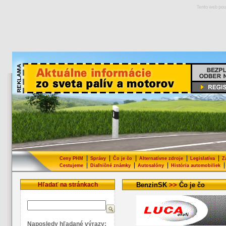
Tento web pou
|
|
|
|
|
Ceny PHM
Správy
Čo je čo
Alternatívne zdroje
Legislatíva
Z
|
|
|
|
Cestujeme
Diaľničné známky
Autosalóny
História automobiliek
Hľadať na stránkach
BenzinSK
>>
Čo je čo
Naposledy hľadané výrazy: