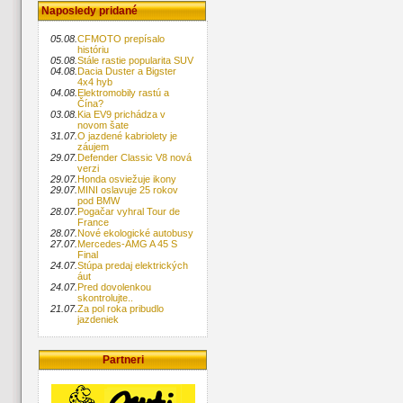
Naposledy pridané
05.08.
CFMOTO prepísalo
históriu
05.08.
Stále rastie popularita SUV
04.08.
Dacia Duster a Bigster
4x4 hyb
04.08.
Elektromobily rastú a
Čína?
03.08.
Kia EV9 prichádza v
novom šate
31.07.
O jazdené kabriolety je
záujem
29.07.
Defender Classic V8 nová
verzi
29.07.
Honda osviežuje ikony
29.07.
MINI oslavuje 25 rokov
pod BMW
28.07.
Pogačar vyhral Tour de
France
28.07.
Nové ekologické autobusy
27.07.
Mercedes-AMG A 45 S
Final
24.07.
Stúpa predaj elektrických
áut
24.07.
Pred dovolenkou
skontrolujte..
21.07.
Za pol roka pribudlo
jazdeniek
Partneri