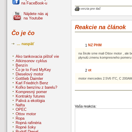
dvojtakt aj ako štvortakt, pričom bež
na FaceBook-u
štvortaktné prevedenie.
verzia pre tlač
Nájdete nás aj
Motor bol vynájdený kon
na Youtube
storočia Nikolajom Augustom O
základe plynového motora Ettienna
Reakcie na článok
Pôvodný Ottov motor má vša
súčasným len málo spoločné
Čo je čo
skonštruovaný ako atmosferický m
znamená že explózia vyvrhla pie
voľne vyletel. Až na spiatočn
... naspäť
NZ PHM
1
vykonal pod vplyvom atmosférické
určitú prácu.
na škole sme mali Ottov motor , ale bo
Ako tankovacia pištoľ vie
plynulú zmenu kompresneho pomeru a
V roku 1876 získal Otto v
Atkinsonov cyklus
patent na spaľovací motor a na št
Benzín
cyklus.
Čo je to Ford MyKey
ot
2
Dieselový motor
Ottov motor bol ďalej zdoko
Gottlieb Daimler
motor mercedes 2.5V6 ITC, C 200A
viacerými inžiniermi, medzi 
Karl Friedrich Benz
Gottliebom Daimlerom a najmä
Koľko benzínu z barelu?
Benzom.
Kompresný pomer
Kontrakty futures
Palivá a ekológia
Nafta
Vaša reakcia:
OPEC
Ottov motor
Ropa
Ropná rafinéria
Ropné šoky
Rudolf Diesel