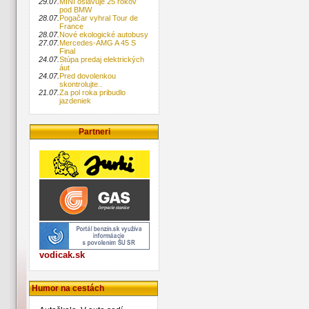
29.07.
MINI oslavuje 25 rokov
pod BMW
28.07.
Pogačar vyhral Tour de
France
28.07.
Nové ekologické autobusy
27.07.
Mercedes-AMG A 45 S
Final
24.07.
Stúpa predaj elektrických
áut
24.07.
Pred dovolenkou
skontrolujte..
21.07.
Za pol roka pribudlo
jazdeniek
Partneri
vodicak.sk
Humor na cestách