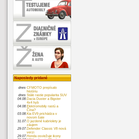
Naposledy pridané
dnes
CFMOTO prepísalo
históriu
dnes
Stále rastie popularita SUV
04.08.
Dacia Duster a Bigster
4x4 hyb
04.08.
Elektromobily rastú a
Čína?
03.08.
Kia EV9 prichádza v
novom šate
31.07.
O jazdené kabriolety je
záujem
29.07.
Defender Classic V8 nová
verzi
29.07.
Honda osviežuje ikony