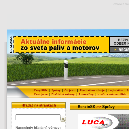
Tento web pou
|
|
|
|
|
Ceny PHM
Správy
Čo je čo
Alternatívne zdroje
Legislatíva
Z
|
|
|
|
Cestujeme
Diaľničné známky
Autosalóny
História automobiliek
Hľadať na stránkach
BenzinSK
>>
Správy
Naposledy hľadané výrazy: