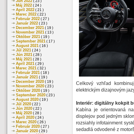
Jún 2022
( 23 )
Máj 2022
( 24 )
Apríl 2022
( 21 )
Marec 2022
( 22 )
Február 2022
( 27 )
Január 2022
( 23 )
December 2021
( 19 )
November 2021
( 13 )
Október 2021
( 19 )
September 2021
( 17 )
August 2021
( 16 )
Júl 2021
( 24 )
Jún 2021
( 28 )
Máj 2021
( 28 )
Apríl 2021
( 29 )
Marec 2021
( 32 )
Február 2021
( 18 )
Január 2021
( 19 )
December 2020
( 19 )
Celkový vzhľad kombinu
November 2020
( 23 )
elektrickým dizajnovým ja
Október 2020
( 19 )
September 2020
( 23 )
August 2020
( 19 )
Interiér: digitálny kokpit
Júl 2020
( 22 )
Jún 2020
( 22 )
Kabína je orientovaná na
Máj 2020
( 28 )
displejov pod jedným sklom
Apríl 2020
( 24 )
Marec 2020
( 26 )
rozsiahly infotainment sy
Február 2020
( 27 )
sedadlá odvodené z motorš
Január 2020
( 29 )