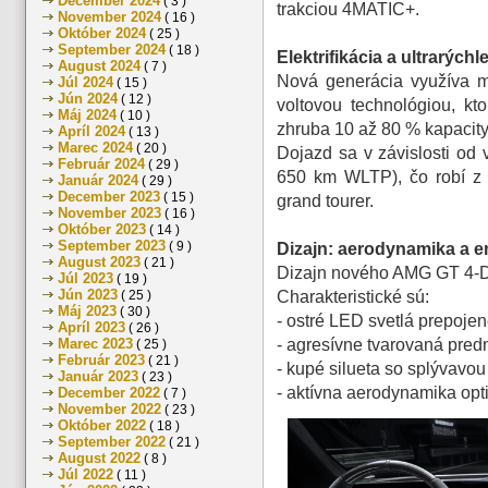
December 2024
( 3 )
trakciou 4MATIC+.
November 2024
( 16 )
Október 2024
( 25 )
September 2024
( 18 )
Elektrifikácia a ultrarýchl
August 2024
( 7 )
Nová generácia využíva mo
Júl 2024
( 15 )
Jún 2024
( 12 )
voltovou technológiou, kt
Máj 2024
( 10 )
zhruba 10 až 80 % kapacity
Apríl 2024
( 13 )
Marec 2024
( 20 )
Dojazd sa v závislosti od 
Február 2024
( 29 )
650 km WLTP), čo robí z 
Január 2024
( 29 )
December 2023
( 15 )
grand tourer.
November 2023
( 16 )
Október 2023
( 14 )
September 2023
( 9 )
Dizajn: aerodynamika a 
August 2023
( 21 )
Dizajn nového AMG GT 4-Do
Júl 2023
( 19 )
Jún 2023
Charakteristické sú:
( 25 )
Máj 2023
( 30 )
- ostré LED svetlá prepojen
Apríl 2023
( 26 )
- agresívne tvarovaná pr
Marec 2023
( 25 )
Február 2023
( 21 )
- kupé silueta so splývavou
Január 2023
( 23 )
- aktívna aerodynamika opt
December 2022
( 7 )
November 2022
( 23 )
Október 2022
( 18 )
September 2022
( 21 )
August 2022
( 8 )
Júl 2022
( 11 )