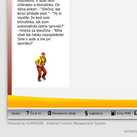
Autoškola. V aute sedí
inštruktor a blondínka. On
dáva pokyn: - "Slečna, tak
teraz pridajte plyn." - "Vy si
myslíte, že keď som
blondínka, tak som
automaticky úplne sprostá?"
- Hnevá sa dievčina - "Mňa
však tak ľahko nepopletiete!
Sme v aute a nie pri
sporáku!"
Správy
Čo je čo
Alternatívne zdroje
Legislatíva
Ceny PHM
ochran