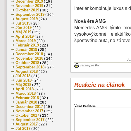
December 2019
( 16 )
November 2019
( 31 )
Interiér kombinuje luxus s d
Október 2019
( 30 )
September 2019
( 26 )
August 2019
( 24 )
Nová éra AMG
Júl 2019
( 28 )
Mercedes-AMG týmto mod
Jún 2019
( 22 )
Máj 2019
( 25 )
vysokovýkonné elektrif
Apríl 2019
( 27 )
športového auta, no zárove
Marec 2019
( 30 )
Február 2019
( 22 )
Január 2019
( 25 )
December 2018
( 14 )
November 2018
( 24 )
Au
Október 2018
( 28 )
verzia pre tlač
September 2018
( 27 )
August 2018
( 20 )
Júl 2018
( 31 )
Jún 2018
( 24 )
Reakcie na článok
Máj 2018
( 27 )
Apríl 2018
( 23 )
Marec 2018
( 33 )
Február 2018
( 32 )
Január 2018
( 28 )
Vaša reakcia:
December 2017
( 19 )
November 2017
( 25 )
Október 2017
( 23 )
September 2017
( 22 )
August 2017
( 22 )
Júl 2017
( 20 )