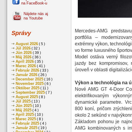
na FaceBook-u
Nájdete nás aj
na Youtube
Mercedes-AMG predstavu
Správy
portfólia – modernizov
extrémny výkon, technológ
August 2026
( 5 )
Júl 2026
( 32 )
vo forme luxusného športo
Jún 2026
( 39 )
Model ostáva verný filoz
Máj 2026
( 36 )
Apríl 2026
( 35 )
jazdy bez kompromisov, 
Marec 2026
( 41 )
úroveň v oblasti digitalizá
Február 2026
( 33 )
Január 2026
( 26 )
December 2025
( 16 )
Výkon a technológia na ú
November 2025
( 6 )
Október 2025
( 11 )
Nové AMG GT 4-Door Cou
September 2025
( 7 )
elektrifikovaným výkonn
August 2025
( 8 )
Júl 2025
( 13 )
dynamické parametre. Vrc
Jún 2025
( 10 )
800 koní, pričom zrýchlen
Máj 2025
( 4 )
Apríl 2025
okolo 2 sekúnd v najvýkonn
( 10 )
Marec 2025
( 8 )
Základom pohonu je najno
Február 2025
( 4 )
AMG kombinovaných s inte
Január 2025
( 19 )