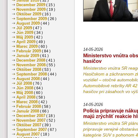
Január 2010
( 32 )
December 2009
( 15 )
November 2009
( 19 )
Október 2009
( 16 )
September 2009
( 26 )
August 2009
( 44 )
Júl 2009
( 47 )
Jún 2009
( 34 )
Máj 2009
( 42 )
Apríl 2009
( 49 )
Marec 2009
( 60 )
14-05-2026
Február 2009
( 84 )
Ministerstvo vnútra ob
Január 2009
( 61 )
December 2008
( 41 )
hasičov
November 2008
( 55 )
Ministerstvo vnútra SR reag
Október 2008
( 53 )
Hasičskom a záchrannom zbo
September 2008
( 44 )
August 2008
( 44 )
vozidiel – otočné automobil
Júl 2008
( 76 )
Automobilové rebríky AR 42 
Jún 2008
( 64 )
hasičov pri zásahoch vo vý
Máj 2008
( 60 )
Apríl 2008
( 58 )
Marec 2008
( 42 )
14-05-2026
Február 2008
( 58 )
Polícia pripravuje nák
Január 2008
( 66 )
December 2007
( 18 )
majú zrýchliť reakcie h
November 2007
( 52 )
Ministerstvo vnútra SR plá
Október 2007
( 39 )
pripravuje verejné obstaráv
September 2007
( 67 )
August 2007
( 18 )
kategórie SUV s pohonom 4x