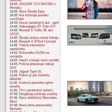
dverové
JAGUAR TCS RACING v
19.05.
Monaku
Nová Škoda Epiq
19.05.
Kia rozširuje ponuku
18.05.
vozíčkaro
Dovoz jazdených áut - apríl
18.05.
Volkswagen ID. Polo GTI
15.05.
Renault 5 Turbo 3E ako
14.05.
LEGO
Škoda ostáva verná hokeju
14.05.
Renault 4 JP4x4 Concept
14.05.
Tretina kilometrov
14.05.
naprázdno.
Križovatka D1/D4 sa
14.05.
rozrástla
Hasiči získajú nové vozidlá
14.05.
Polícia pripravuje nákup
14.05.
SUV
Jaguar Type 01
13.05.
Palivo je pre motorku
12.05.
dôležité
Svetová premiéra úplne
11.05.
nového
Trh s jazdenými autami
11.05.
Dongfeng rozširuje značky
07.05.
Nový elektrický Mercedes-
07.05.
Benz
Nové letné pneumatiky
07.05.
Michelin