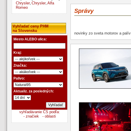
Chrysler
Chrysler
Alfa
,
,
Romeo
Správy
Vyhľadať ceny PHM
na Slovensku
novinky zo sveta motorov a palív
Mesto ALEBO ulica:
Kraj:
Značka:
Palivo:
Aktualiz. za posledných:
vyhľadávanie ČS podľa:
- značiek
- oblasti