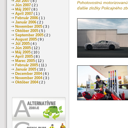
Júl 2007
( 8 )
Pohotovostnú motorizovanú 
Jún 2007
( 2 )
ďalšie zložky Policajného zb
Máj 2007
( 8 )
Apríl 2007
( 1 )
Február 2006
( 1 )
Január 2006
( 2 )
November 2005
( 3 )
Október 2005
( 5 )
September 2005
( 2 )
August 2005
( 9 )
Júl 2005
( 4 )
Jún 2005
( 12 )
Máj 2005
( 10 )
Apríl 2005
( 8 )
Marec 2005
( 12 )
Február 2005
( 11 )
Január 2005
( 10 )
December 2004
( 6 )
November 2004
( 3 )
Október 2004
( 2 )