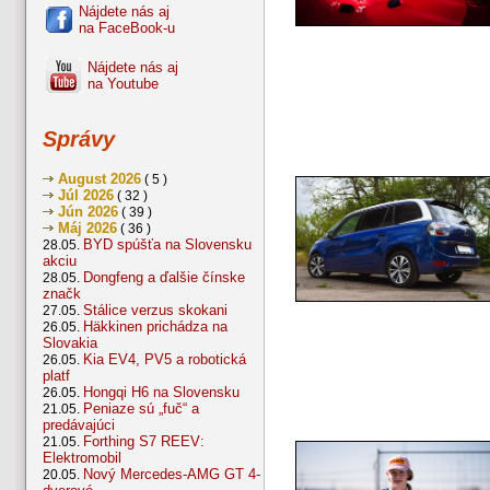
Nájdete nás aj
na FaceBook-u
Nájdete nás aj
na Youtube
Správy
August 2026
( 5 )
Júl 2026
( 32 )
Jún 2026
( 39 )
Máj 2026
( 36 )
BYD spúšťa na Slovensku
28.05.
akciu
Dongfeng a ďalšie čínske
28.05.
značk
Stálice verzus skokani
27.05.
Häkkinen prichádza na
26.05.
Slovakia
Kia EV4, PV5 a robotická
26.05.
platf
Hongqi H6 na Slovensku
26.05.
Peniaze sú „fuč“ a
21.05.
predávajúci
Forthing S7 REEV:
21.05.
Elektromobil
Nový Mercedes-AMG GT 4-
20.05.