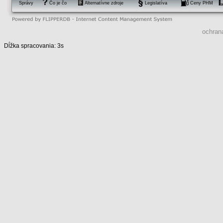
Správy
Čo je čo
Alternatívne zdroje
Legislatíva
Ceny PHM
ochran
Dĺžka spracovania: 3s