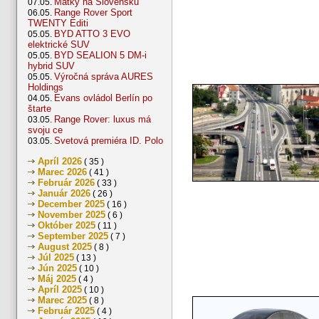
Matky na Slovensku
07.05.
Range Rover Sport
06.05.
TWENTY Editi
BYD ATTO 3 EVO
05.05.
elektrické SUV
BYD SEALION 5 DM-i
05.05.
hybrid SUV
Výročná správa AURES
05.05.
Holdings
Evans ovládol Berlín po
04.05.
štarte
Range Rover: luxus má
03.05.
svoju ce
Svetová premiéra ID. Polo
03.05.
Apríl 2026
( 35 )
Marec 2026
( 41 )
Február 2026
( 33 )
Január 2026
( 26 )
December 2025
( 16 )
November 2025
( 6 )
Október 2025
( 11 )
September 2025
( 7 )
August 2025
( 8 )
Júl 2025
( 13 )
Jún 2025
( 10 )
Máj 2025
( 4 )
Apríl 2025
( 10 )
Marec 2025
( 8 )
Február 2025
( 4 )