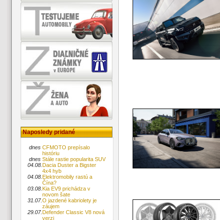
Naposledy pridané
dnes
CFMOTO prepísalo
históriu
dnes
Stále rastie popularita SUV
04.08.
Dacia Duster a Bigster
4x4 hyb
04.08.
Elektromobily rastú a
Čína?
03.08.
Kia EV9 prichádza v
novom šate
31.07.
O jazdené kabriolety je
záujem
29.07.
Defender Classic V8 nová
verzi