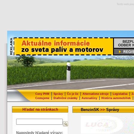
Tento web pou
|
|
|
|
|
Ceny PHM
Správy
Čo je čo
Alternatívne zdroje
Legislatíva
Z
|
|
|
|
Cestujeme
Diaľničné známky
Autosalóny
História automobiliek
Hľadať na stránkach
BenzinSK
>>
Správy
Naposledy hľadané výrazy: