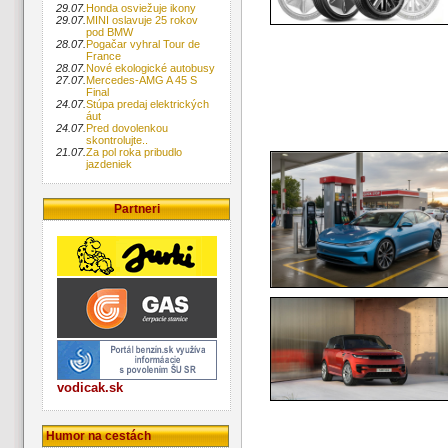
29.07.
Honda osviežuje ikony
29.07.
MINI oslavuje 25 rokov
pod BMW
28.07.
Pogačar vyhral Tour de
France
28.07.
Nové ekologické autobusy
27.07.
Mercedes-AMG A 45 S
Final
24.07.
Stúpa predaj elektrických
áut
24.07.
Pred dovolenkou
skontrolujte..
21.07.
Za pol roka pribudlo
jazdeniek
Partneri
vodicak.sk
Humor na cestách