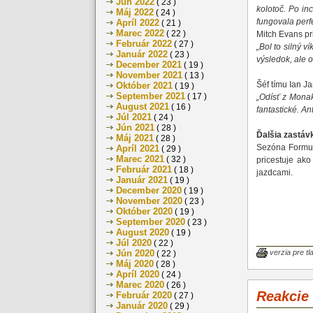
Jún 2022
( 23 )
kolotoč. Po in
Máj 2022
( 24 )
fungovala perf
Apríl 2022
( 21 )
Marec 2022
( 22 )
Mitch Evans pri
Február 2022
( 27 )
„Bol to silný 
Január 2022
( 23 )
výsledok, ale 
December 2021
( 19 )
November 2021
( 13 )
Šéf tímu Ian J
Október 2021
( 19 )
September 2021
( 17 )
„Odísť z Mona
August 2021
( 16 )
fantastické. A
Júl 2021
( 24 )
Jún 2021
( 28 )
Ďalšia zastáv
Máj 2021
( 28 )
Sezóna Formul
Apríl 2021
( 29 )
Marec 2021
( 32 )
pricestuje ak
Február 2021
( 18 )
jazdcami.
Január 2021
( 19 )
December 2020
( 19 )
November 2020
( 23 )
Október 2020
( 19 )
September 2020
( 23 )
August 2020
( 19 )
Júl 2020
( 22 )
verzia pre tl
Jún 2020
( 22 )
Máj 2020
( 28 )
Apríl 2020
( 24 )
Marec 2020
( 26 )
Reakcie
Február 2020
( 27 )
Január 2020
( 29 )