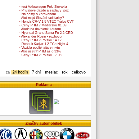
- test Volkswagen Polo Slovakia
- Prívalové dažde a záplavy: poz
- Na cesty s karavanom
- Aké majú Slováci radi farby?
- Honda CR-V 1.5 VTEC Turbo CVT
- Ceny PHM v Maďarsku 01.09.
- Akcie na dovolenku autom
- Hyundai Grand Santa Fe 2.2 CRD
- Alexander Rozin - rozhovor
- Ceny PHM v Poľsku 14.12.
- Renault Kadjar 1.2 TCe Night &
- Vozidlá podliehajúce mýtu
- Ako ušetriť PHM až o 33%
- Ceny PHM v Poľsku 17.08.
24 hodín
7 dní
mesiac
rok
celkovo
za
Reklama
Značky automobiliek