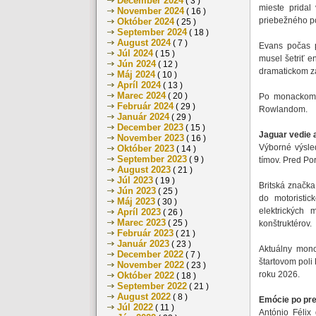
December 2024
( 3 )
mieste pridal
November 2024
( 16 )
priebežného po
Október 2024
( 25 )
September 2024
( 18 )
August 2024
( 7 )
Evans počas 
Júl 2024
( 15 )
musel šetriť en
Jún 2024
( 12 )
dramatickom zá
Máj 2024
( 10 )
Apríl 2024
( 13 )
Marec 2024
( 20 )
Po monackom 
Február 2024
( 29 )
Rowlandom.
Január 2024
( 29 )
December 2023
( 15 )
Jaguar vedie 
November 2023
( 16 )
Výborné výsle
Október 2023
( 14 )
September 2023
( 9 )
tímov. Pred Po
August 2023
( 21 )
Júl 2023
( 19 )
Britská značka
Jún 2023
( 25 )
do motoristi
Máj 2023
( 30 )
elektrických
Apríl 2023
( 26 )
Marec 2023
( 25 )
konštruktérov.
Február 2023
( 21 )
Január 2023
( 23 )
Aktuálny mono
December 2022
( 7 )
štartovom poli 
November 2022
( 23 )
roku 2026.
Október 2022
( 18 )
September 2022
( 21 )
August 2022
( 8 )
Emócie po pr
Júl 2022
( 11 )
António Félix