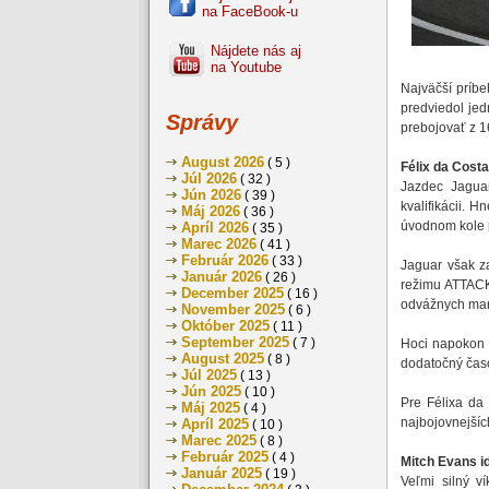
na FaceBook-u
Nájdete nás aj
na Youtube
Najväčší príbe
predviedol jed
Správy
prebojovať z 1
August 2026
( 5 )
Félix da Costa 
Júl 2026
( 32 )
Jazdec Jagua
Jún 2026
( 39 )
kvalifikácii. 
Máj 2026
( 36 )
úvodnom kole p
Apríl 2026
( 35 )
Marec 2026
( 41 )
Február 2026
( 33 )
Jaguar však za
Január 2026
( 26 )
režimu ATTACK
December 2025
( 16 )
odvážnych mané
November 2025
( 6 )
Október 2025
( 11 )
September 2025
( 7 )
Hoci napokon n
August 2025
( 8 )
dodatočný časo
Júl 2025
( 13 )
Jún 2025
( 10 )
Pre Félixa da
Máj 2025
( 4 )
najbojovnejšíc
Apríl 2025
( 10 )
Marec 2025
( 8 )
Február 2025
( 4 )
Mitch Evans i
Január 2025
( 19 )
Veľmi silný 