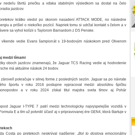
 v nedeľu štvrtú priečku a vďaka stabilným výsledkom sa dostal na čelo
radia jazdcov.
pretekov krátko viedol po skorom nasadení ATTACK MODE, no následne
ergiu a prišiel o niekoľko pozícií. Napriek tomu si udržal kontakt s čelom a v
vere sa vyhol kolízii s Taylorom Barnardom z DS Penske.
víkende vedie Evans šampionát s 19-bodovým náskokom pred Oliverom
aj medzi tímami
dky oboch jazdcov znamenajú, že Jaguar TCS Racing vedie aj hodnotenie
rsche má aktuálne náskok 24 bodov.
 zároveň pokračuje v silnej forme z posledných sezón. Jaguar sa po návrate
ckého športu v roku 2016 postupne vypracoval medzi absolútnu špičku
 monopostov a v roku 2024 získal titul majstra sveta tímov aj Pohár
post Jaguar I-TYPE 7 patrí medzi technologicky najvyspelejšie vozidlá v
Formula E a tím už potvrdil účasť aj v pripravovanej ére GEN4, ktorá štartuje v
etekoch
 da Costa po pretekoch neskrýval nadšenie:
„Bol to doslova emocionálny