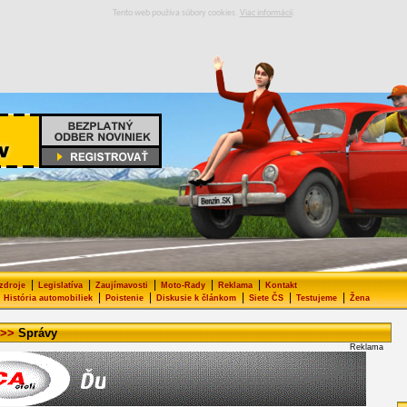
Tento web používa súbory cookies.
Viac informácií
.
|
|
|
|
|
 zdroje
Legislatíva
Zaujímavosti
Moto-Rady
Reklama
Kontakt
|
|
|
|
|
História automobiliek
Poistenie
Diskusie k článkom
Siete ČS
Testujeme
Žena
>>
Správy
Reklama