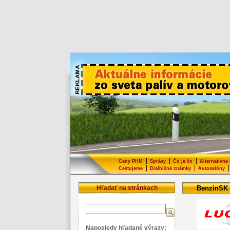
|
|
|
Ceny PHM
Správy
Čo je čo
Alternatívne
|
|
|
Cestujeme
Diaľničné známky
Autosalóny
Hľadať na stránkach
BenzinSK
Naposledy hľadané výrazy: