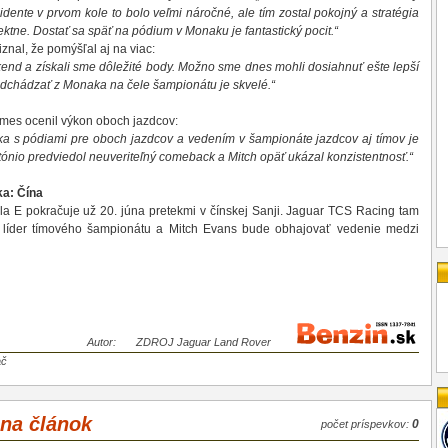
cidente v prvom kole to bolo veľmi náročné, ale tím zostal pokojný a stratégia
ektne. Dostať sa späť na pódium v Monaku je fantastický pocit.“
znal, že pomýšľal aj na viac:
víkend a získali sme dôležité body. Možno sme dnes mohli dosiahnuť ešte lepší
odchádzať z Monaka na čele šampionátu je skvelé.“
ames ocenil výkon oboch jazdcov:
ka s pódiami pre oboch jazdcov a vedením v šampionáte jazdcov aj tímov je
ntónio predviedol neuveriteľný comeback a Mitch opäť ukázal konzistentnosť.“
ka: Čína
a E pokračuje už 20. júna pretekmi v čínskej Sanji. Jaguar TCS Racing tam
o líder tímového šampionátu a Mitch Evans bude obhajovať vedenie medzi
Autor:
ZDROJ Jaguar Land Rover
ač
 na článok
0
počet príspevkov: