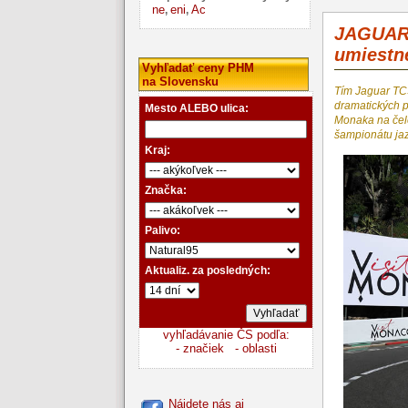
ne
eni
Ac
,
,
JAGUAR
umiestn
Vyhľadať ceny PHM
na Slovensku
Tím Jaguar TCS
dramatických 
Mesto ALEBO ulica:
Monaka na čele
šampionátu ja
Kraj:
Značka:
Palivo:
Aktualiz. za posledných:
vyhľadávanie ČS podľa:
- značiek
- oblasti
Nájdete nás aj