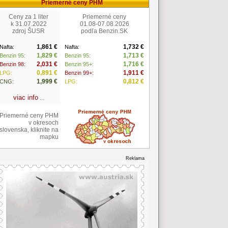
Priemerné ceny PHM
Ceny za 1 liter
Priemerné ceny
k 31.07.2022
01.08-07.08.2026
zdroj ŠUSR
podľa Benzin.SK
1,861 €
1,732 €
Nafta:
Nafta:
1,829 €
1,713 €
Benzin 95:
Benzin 95:
2,031 €
1,716 €
Benzin 98:
Benzin 95+:
0,891 €
1,911 €
LPG:
Benzin 99+:
1,999 €
0,812 €
CNG:
LPG:
viac info
...
Priemerné ceny PHM
v okresoch
slovenska, kliknite na
mapku
Reklama