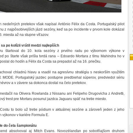
h nedeľných pretekov však napísal António Félix da Costa. Portugalský pilot
nu z najpôsobivejších jázd sezóny, keď sa po incidente v prvom kole dokázal
6. miesta až na stupne víťazov.
sa po kolízii vrátil medzi najlepších
ru štartoval do 10. kola sezóny z prvého radu po výbornom výkone v
Hneď po štarte však prišla tvrdá rana – Edoardo Mortara z tímu Mahindra ho v
oslal do hodín a Félix da Costa sa prepadol až na 16. priečku.
choval chladnú hlavu a vsadil na agresívnu stratégiu s neskorším využitím
 MODE. Portugalský jazdec postupne predbiehal súperov, predviedol sériu
vrov a v závere sa dokonca dostal na čelo pretekov.
estačil na Olivera Rowlanda z Nissanu ani Felipeho Drugovicha z Andretti,
vý trest pre Mortaru posunul jazdca Jaguaru späť na tretie miesto.
 Costu to bolo už tretie pódium v aktuálnej sezóne a zároveň jeden z jeho
h výkonov v kariére Formula E.
de do čela šampionátu
víkend absolvoval aj Mitch Evans. Novozélanďan po sobotňajšom druhom