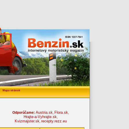
Mapa stránok
Austria.sk
Flora.sk
Odporúčame:
,
,
Hrajte-a-Vyhrajte.sk
,
Kvizmajster.sk
recepty.rezz.eu
,