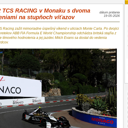
 TCS RACING v Monaku s dvoma
dátum pridania
eniami na stupňoch víťazov
19-05-2026
 Racing zažil mimoriadne úspešný víkend v uliciach Monte Carla. Po dvojici
pretekov ABB FIA Formula E World Championship odchádza britská stajňa z
 tímového hodnotenia a jej jazdec Mitch Evans sa dostal do vedenia
zdcov.