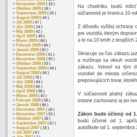
November 2009
( 19 )
Na chodníku budú môcť j
Október 2009
( 16 )
súčasnosti je hranica 10 ro
September 2009
( 26 )
August 2009
( 44 )
Júl 2009
( 47 )
Z dôvodu vyššej ochrany c
Jún 2009
( 34 )
Máj 2009
( 42 )
pre vozidlá, ktorým dopra
Apríl 2009
( 49 )
a to na 10 km/h z terajších 
Marec 2009
( 60 )
Február 2009
( 84 )
Január 2009
( 61 )
Skracuje sa čas zákazu jaz
December 2008
( 41 )
November 2008
( 55 )
a rozširuje sa okruh vozi
Október 2008
( 53 )
zákazu. Vytvorí sa tým d
September 2008
( 44 )
August 2008
( 44 )
vozidiel do miesta určen
Júl 2008
( 76 )
prepravujúcich tovar, ktor
Jún 2008
( 64 )
Máj 2008
( 60 )
Apríl 2008
( 58 )
V súčasnosti platný záka
Marec 2008
( 42 )
Február 2008
ostane zachovaný aj po no
( 58 )
Január 2008
( 66 )
December 2007
( 18 )
Zákon bude účinný od 1
November 2007
( 52 )
Október 2007
( 39 )
budú účinné od 1. apríl
September 2007
( 67 )
autoškole od 1. septembra 
August 2007
( 18 )
Júl 2007
( 8 )
Jún 2007