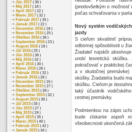
nebude. Pôvodne navrho
Jún 2017
( 30 )
Máj 2017
(predovšetkým o možnosť m
( 18 )
Apríl 2017
( 22 )
počas schvaľovania v parl
Marec 2017
( 32 )
Február 2017
( 35 )
Január 2017
( 22 )
Nový systém vodičských 
December 2016
( 18 )
jazdy
November 2016
( 25 )
Október 2016
( 36 )
S cieľom skvalitniť prípr
September 2016
( 23 )
odbornej spôsobilosti u ži
August 2016
( 19 )
Júl 2016
( 25 )
Žiadateľ najskôr absolvuj
Jún 2016
( 36 )
urobí teoretickú skúšku
Máj 2016
( 32 )
Apríl 2016
( 30 )
pokračovať v praktickej ča
Marec 2016
( 26 )
a v skutočnej premávke) 
Február 2016
( 32 )
Január 2016
( 26 )
skúšky. Žiadatelia budú ma
December 2015
( 16 )
skúšku. Cieľom je dosiahnu
November 2015
( 27 )
Október 2015
( 28 )
taký účastník vodičského
September 2015
( 32 )
cestnej premávky.
August 2015
( 30 )
Júl 2015
( 35 )
Jún 2015
( 27 )
Podmienkou na zápis uchá
Máj 2015
( 29 )
bude získanie aspoň ni
Apríl 2015
( 35 )
Marec 2015
( 40 )
všeobecnosti ukončená zák
Február 2015
( 42 )
Január 2015
( 34 )