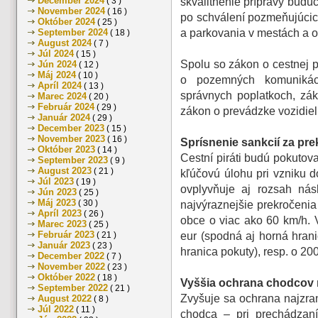
December 2024
( 3 )
skvalitnenie prípravy budúc
November 2024
( 16 )
po schválení pozmeňujúcich
Október 2024
( 25 )
September 2024
a parkovania v mestách a o
( 18 )
August 2024
( 7 )
Júl 2024
( 15 )
Spolu so zákon o cestnej 
Jún 2024
( 12 )
Máj 2024
( 10 )
o pozemných komunikác
Apríl 2024
( 13 )
správnych poplatkoch, zá
Marec 2024
( 20 )
Február 2024
( 29 )
zákon o prevádzke vozidiel
Január 2024
( 29 )
December 2023
( 15 )
November 2023
( 16 )
Sprísnenie sankcií za pre
Október 2023
( 14 )
Cestní piráti budú pokutova
September 2023
( 9 )
August 2023
( 21 )
kľúčovú úlohu pri vzniku
Júl 2023
( 19 )
ovplyvňuje aj rozsah nás
Jún 2023
( 25 )
Máj 2023
( 30 )
najvýraznejšie prekročenia
Apríl 2023
( 26 )
obce o viac ako 60 km/h. 
Marec 2023
( 25 )
Február 2023
( 21 )
eur (spodná aj horná hran
Január 2023
( 23 )
hranica pokuty), resp. o 20
December 2022
( 7 )
November 2022
( 23 )
Október 2022
( 18 )
Vyššia ochrana chodcov 
September 2022
( 21 )
Zvyšuje sa ochrana najzra
August 2022
( 8 )
Júl 2022
( 11 )
chodca – pri prechádzan