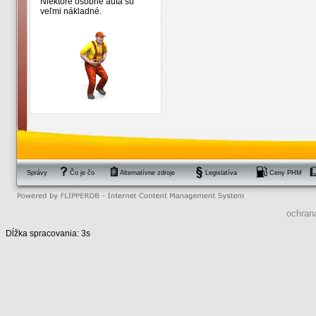
Niektoré osobné autá sú
veľmi nákladné.
Správy
Čo je čo
Alternatívne zdroje
Legislatíva
Ceny PHM
ochran
Dĺžka spracovania: 3s