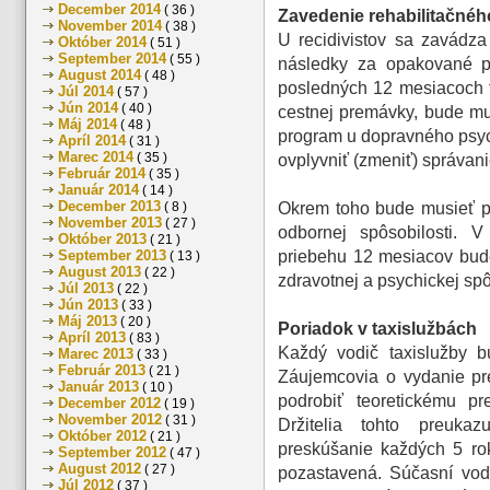
December 2014
( 36 )
Zavedenie rehabilitačnéh
November 2014
( 38 )
U recidivistov sa zavádz
Október 2014
( 51 )
September 2014
( 55 )
následky za opakované po
August 2014
( 48 )
posledných 12 mesiacoch t
Júl 2014
( 57 )
Jún 2014
( 40 )
cestnej premávky, bude mu
Máj 2014
( 48 )
program u dopravného psyc
Apríl 2014
( 31 )
Marec 2014
( 35 )
ovplyvniť (zmeniť) správani
Február 2014
( 35 )
Január 2014
( 14 )
December 2013
( 8 )
Okrem toho bude musieť p
November 2013
( 27 )
odbornej spôsobilosti. V
Október 2013
( 21 )
September 2013
priebehu 12 mesiacov bud
( 13 )
August 2013
( 22 )
zdravotnej a psychickej spô
Júl 2013
( 22 )
Jún 2013
( 33 )
Máj 2013
( 20 )
Poriadok v taxislužbách
Apríl 2013
( 83 )
Každý vodič taxislužby b
Marec 2013
( 33 )
Február 2013
( 21 )
Záujemcovia o vydanie pr
Január 2013
( 10 )
podrobiť teoretickému pr
December 2012
( 19 )
November 2012
( 31 )
Držitelia tohto preuka
Október 2012
( 21 )
preskúšanie každých 5 ro
September 2012
( 47 )
August 2012
( 27 )
pozastavená. Súčasní vod
Júl 2012
( 37 )