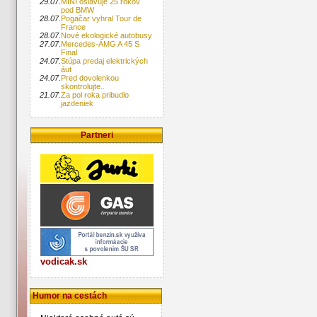
29.07.
MINI oslavuje 25 rokov
pod BMW
28.07.
Pogačar vyhral Tour de
France
28.07.
Nové ekologické autobusy
27.07.
Mercedes-AMG A 45 S
Final
24.07.
Stúpa predaj elektrických
áut
24.07.
Pred dovolenkou
skontrolujte..
21.07.
Za pol roka pribudlo
jazdeniek
Partneri
vodicak.sk
Humor na cestách