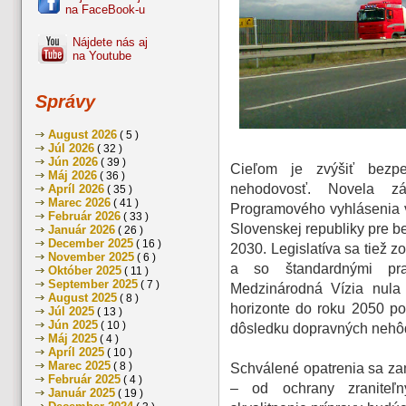
na FaceBook-u
Nájdete nás aj
na Youtube
Správy
August 2026
( 5 )
Júl 2026
( 32 )
Jún 2026
( 39 )
Cieľom je zvýšiť bezp
Máj 2026
( 36 )
nehodovosť. Novela z
Apríl 2026
( 35 )
Marec 2026
( 41 )
Programového vyhlásenia v
Február 2026
( 33 )
Slovenskej republiky pre 
Január 2026
( 26 )
December 2025
( 16 )
2030. Legislatíva sa tiež
November 2025
( 6 )
a so štandardnými pra
Október 2025
( 11 )
September 2025
( 7 )
Medzinárodná Vízia nula
August 2025
( 8 )
horizonte do roku 2050 p
Júl 2025
( 13 )
Jún 2025
( 10 )
dôsledku dopravných nehôd č
Máj 2025
( 4 )
Apríl 2025
( 10 )
Marec 2025
( 8 )
Schválené opatrenia sa za
Február 2025
( 4 )
– od ochrany zraniteľn
Január 2025
( 19 )