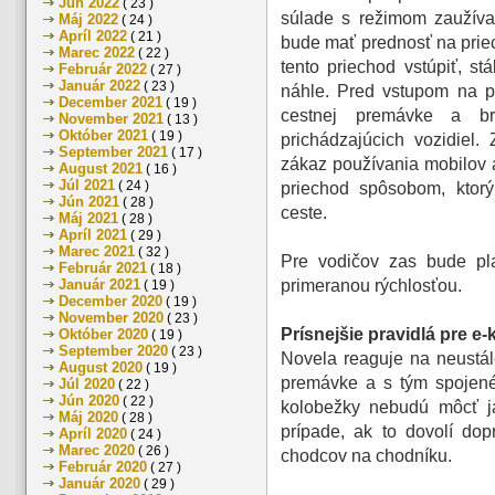
Jún 2022
( 23 )
súlade s režimom zaužíva
Máj 2022
( 24 )
Apríl 2022
( 21 )
bude mať prednosť na prie
Marec 2022
( 22 )
tento priechod vstúpiť, s
Február 2022
( 27 )
Január 2022
( 23 )
náhle. Pred vstupom na p
December 2021
( 19 )
cestnej premávke a br
November 2021
( 13 )
Október 2021
( 19 )
prichádzajúcich vozidiel
September 2021
( 17 )
zákaz používania mobilov 
August 2021
( 16 )
Júl 2021
( 24 )
priechod spôsobom, ktorý
Jún 2021
( 28 )
ceste.
Máj 2021
( 28 )
Apríl 2021
( 29 )
Marec 2021
( 32 )
Pre vodičov zas bude pla
Február 2021
( 18 )
Január 2021
primeranou rýchlosťou.
( 19 )
December 2020
( 19 )
November 2020
( 23 )
Prísnejšie pravidlá pre e
Október 2020
( 19 )
September 2020
( 23 )
Novela reaguje na neustál
August 2020
( 19 )
premávke a s tým spojené r
Júl 2020
( 22 )
Jún 2020
( 22 )
kolobežky nebudú môcť j
Máj 2020
( 28 )
prípade, ak to dovolí dop
Apríl 2020
( 24 )
Marec 2020
( 26 )
chodcov na chodníku.
Február 2020
( 27 )
Január 2020
( 29 )