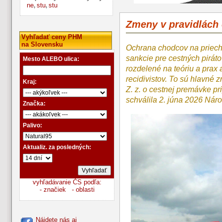
ne
stu
stu
,
,
Zmeny v pravidlách
Vyhľadať ceny PHM
na Slovensku
Ochrana chodcov na priecho
sankcie pre cestných piráto
Mesto ALEBO ulica:
rozdelené na teóriu a prax
recidivistov. To sú hlavné 
Kraj:
Z. z. o cestnej premávke pr
schválila 2. júna 2026 Nár
Značka:
Palivo:
Aktualiz. za posledných:
vyhľadávanie ČS podľa:
- značiek
- oblasti
Nájdete nás aj