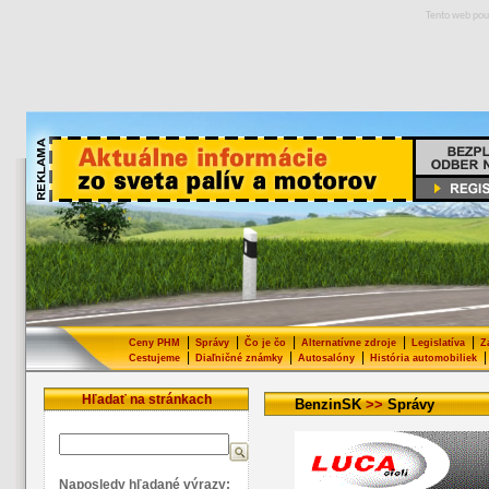
Tento web pou
|
|
|
|
|
Ceny PHM
Správy
Čo je čo
Alternatívne zdroje
Legislatíva
Z
|
|
|
|
Cestujeme
Diaľničné známky
Autosalóny
História automobiliek
Hľadať na stránkach
BenzinSK
>>
Správy
Naposledy hľadané výrazy: