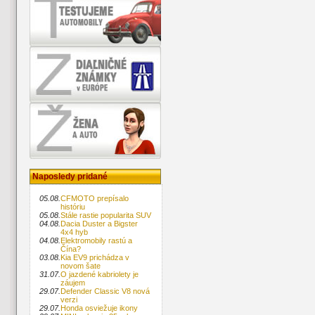
Naposledy pridané
05.08.
CFMOTO prepísalo
históriu
05.08.
Stále rastie popularita SUV
04.08.
Dacia Duster a Bigster
4x4 hyb
04.08.
Elektromobily rastú a
Čína?
03.08.
Kia EV9 prichádza v
novom šate
31.07.
O jazdené kabriolety je
záujem
29.07.
Defender Classic V8 nová
verzi
29.07.
Honda osviežuje ikony