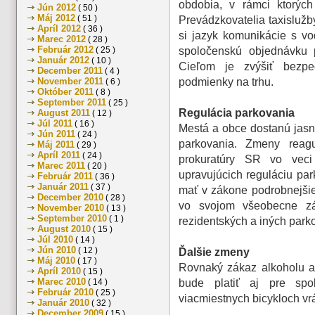
obdobia, v rámci ktorých
Jún 2012
( 50 )
Máj 2012
( 51 )
Prevádzkovatelia taxisluž
Apríl 2012
( 36 )
si jazyk komunikácie s v
Marec 2012
( 28 )
Február 2012
( 25 )
spoločenskú objednávku po
Január 2012
( 10 )
Cieľom je zvýšiť bezpe
December 2011
( 4 )
November 2011
podmienky na trhu.
( 6 )
Október 2011
( 8 )
September 2011
( 25 )
Regulácia parkovania
August 2011
( 12 )
Júl 2011
( 16 )
Mestá a obce dostanú jasnú
Jún 2011
( 24 )
parkovania. Zmeny reag
Máj 2011
( 29 )
Apríl 2011
( 24 )
prokuratúry SR vo veci
Marec 2011
( 20 )
upravujúcich reguláciu pa
Február 2011
( 36 )
Január 2011
( 37 )
mať v zákone podrobnejšie
December 2010
( 28 )
vo svojom všeobecne zá
November 2010
( 13 )
September 2010
( 1 )
rezidentských a iných parko
August 2010
( 15 )
Júl 2010
( 14 )
Jún 2010
( 12 )
Ďalšie zmeny
Máj 2010
( 17 )
Rovnaký zákaz alkoholu a 
Apríl 2010
( 15 )
Marec 2010
( 14 )
bude platiť aj pre spo
Február 2010
( 25 )
viacmiestnych bicykloch vrá
Január 2010
( 32 )
December 2009
( 15 )