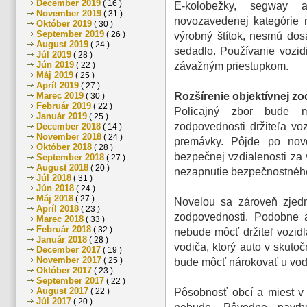
December 2019
( 16 )
E-kolobežky, segway 
November 2019
( 31 )
novozavedenej kategórie 
Október 2019
( 30 )
September 2019
( 26 )
výrobný štítok, nesmú dos
August 2019
( 24 )
sedadlo. Používanie vozidi
Júl 2019
( 28 )
Jún 2019
( 22 )
závažným priestupkom.
Máj 2019
( 25 )
Apríl 2019
( 27 )
Marec 2019
Rozšírenie objektívnej z
( 30 )
Február 2019
( 22 )
Policajný zbor bude mô
Január 2019
( 25 )
zodpovednosti držiteľa voz
December 2018
( 14 )
November 2018
( 24 )
premávky. Pôjde po nov
Október 2018
( 28 )
bezpečnej vzdialenosti za 
September 2018
( 27 )
August 2018
( 20 )
nezapnutie bezpečnostného
Júl 2018
( 31 )
Jún 2018
( 24 )
Máj 2018
( 27 )
Novelou sa zároveň zjedn
Apríl 2018
( 23 )
zodpovednosti. Podobne 
Marec 2018
( 33 )
Február 2018
( 32 )
nebude môcť držiteľ vozid
Január 2018
( 28 )
vodiča, ktorý auto v skutoč
December 2017
( 19 )
November 2017
( 25 )
bude môcť nárokovať u vod
Október 2017
( 23 )
September 2017
( 22 )
August 2017
( 22 )
Pôsobnosť obcí a miest v 
Júl 2017
( 20 )